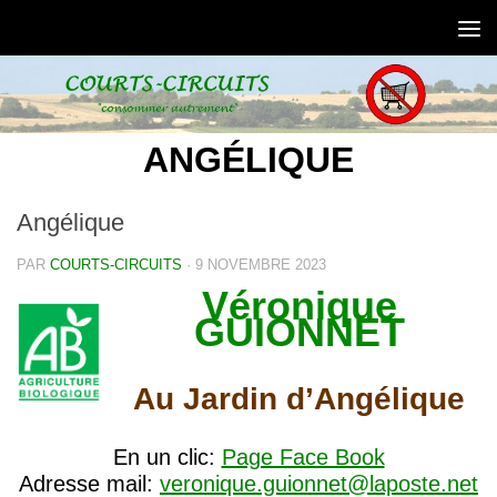
Skip to content
ANGÉLIQUE
Angélique
PAR
COURTS-CIRCUITS
·
9 NOVEMBRE 2023
Véronique
GUIONNET
Au Jardin d’Angélique
En un clic:
Page Face Book
Adresse mail:
veronique.guionnet@laposte.net